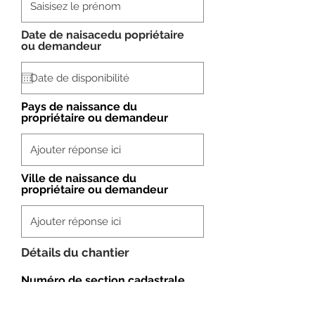
Date de naisacedu popriétaire
r
ou demandeur
*
e
q
u
i
r
Pays de naissance du
e
propriétaire ou demandeur
d
Ville de naissance du
propriétaire ou demandeur
Détails du chantier
Numéro de section cadastrale