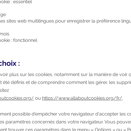
okie : essentiel
age
 les sites web multilingues pour enregistrer la préférence ling
 mois
okie : fonctionnel
choix :
voir plus sur les cookies, notamment sur la manière de voir 
t été définis et de comprendre comment les gérer, les suppr
sitez
outcookies.org/
ou
https://www.allaboutcookies.org/fr/
.
lement possible d'empêcher votre navigateur d'accepter les c
les paramètres concernés dans votre navigateur. Vous pouve
nt trouver ces paramètres dans le menu « Options » ou « P