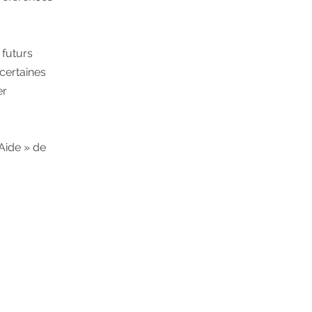
 futurs
certaines
er
 Aide » de