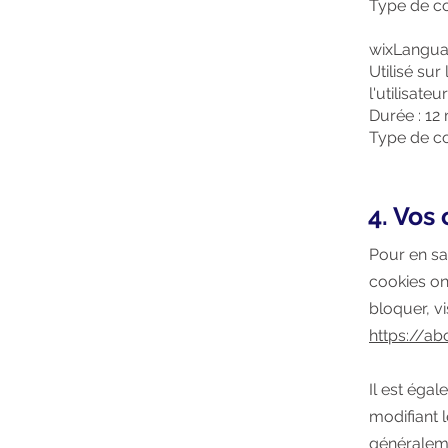
Type de co
wixLangu
Utilisé sur
l'utilisateur
Durée : 12
Type de co
4. Vos 
Pour en sa
cookies on
bloquer, vi
https://ab
Il est éga
modifiant 
généraleme