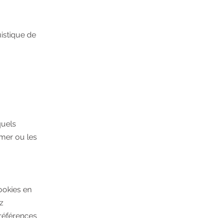
uistique de
quels
imer ou les
ookies en
z
références