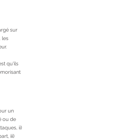
hargé sur
 les
eur.
st qu'ils
émorisant
our un
é ou de
taques, ii)
t, iii)