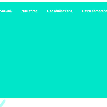
Accueil
Nos offres
Nos réalisations
Notre démarch
olitique en matiè
de cookies