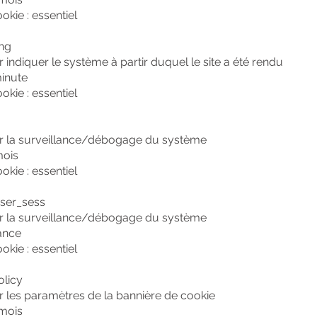
okie : essentiel
ng
r indiquer le système à partir duquel le site a été rendu
minute
okie : essentiel
ur la surveillance/débogage du système
mois
okie : essentiel
ser_sess
ur la surveillance/débogage du système
ance
okie : essentiel
olicy
ur les paramètres de la bannière de cookie
 mois